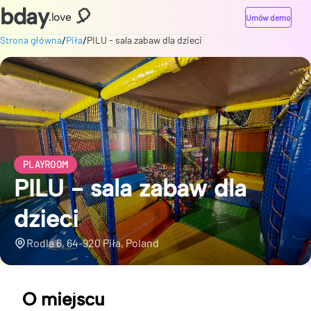
bday
🎈
.love
Umów demo
/
/
Strona główna
Piła
PILU - sala zabaw dla dzieci
PLAYROOM
PILU - sala zabaw dla
dzieci
Rodla 6, 64-920 Piła, Poland
O miejscu