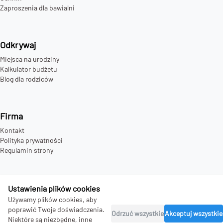
Zaproszenia dla bawialni
Odkrywaj
Miejsca na urodziny
Kalkulator budżetu
Blog dla rodziców
Firma
Kontakt
Polityka prywatności
Regulamin strony
Ustawienia plików cookies
©
2026
bday.love - all rights reserved.
Używamy plików cookies, aby
poprawić Twoje doświadczenia.
Odrzuć wszystkie
Akceptuj wszystkie
Niektóre są niezbędne, inne