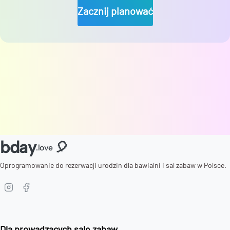
Zacznij planować
bday
🎈
.love
Oprogramowanie do rezerwacji urodzin dla bawialni i sal zabaw w Polsce.
Dla prowadzących salę zabaw