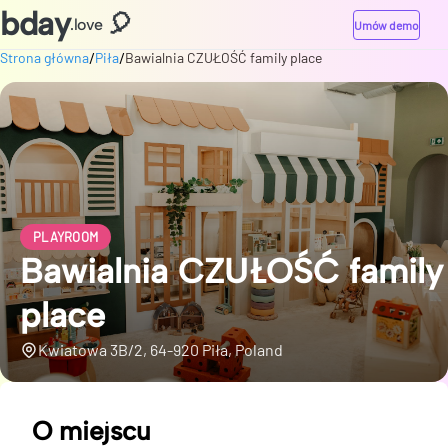
bday
🎈
.love
Umów demo
/
/
Strona główna
Piła
Bawialnia CZUŁOŚĆ family place
PLAYROOM
Bawialnia CZUŁOŚĆ family
place
Kwiatowa 3B/2, 64-920 Piła, Poland
O miejscu