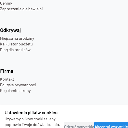
Cennik
Zaproszenia dla bawialni
Odkrywaj
Miejsca na urodziny
Kalkulator budżetu
Blog dla rodziców
Firma
Kontakt
Polityka prywatności
Regulamin strony
Ustawienia plików cookies
©
2026
bday.love - all rights reserved.
Używamy plików cookies, aby
poprawić Twoje doświadczenia.
Odrzuć wszystkie
Akceptuj wszystkie