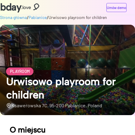
bday
🎈
.love
Umów demo
/
/
Strona główna
Pabianice
Urwisowo playroom for children
PLAYROOM
Urwisowo playroom for
children
Ksawerowska 7C, 95-200 Pabianice, Poland
O miejscu