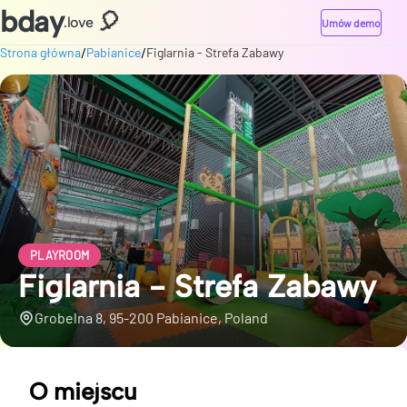
bday
🎈
.love
Umów demo
/
/
Strona główna
Pabianice
Figlarnia - Strefa Zabawy
PLAYROOM
Figlarnia - Strefa Zabawy
Grobelna 8, 95-200 Pabianice, Poland
O miejscu