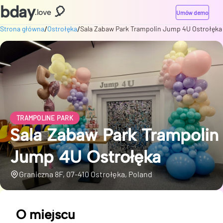
bday
🎈
.love
Umów demo
/
/
Strona główna
Ostrołęka
Sala Zabaw Park Trampolin Jump 4U Ostrołęka
TRAMPOLINE PARK
Sala Zabaw Park Trampolin
Jump 4U Ostrołęka
Graniczna 8F, 07-410 Ostrołęka, Poland
O miejscu