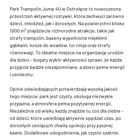
Park Trampolin Jump 4U w Ostrołęce to nowoczesna 
przestrzeń aktywnej rozrywki, która zachwyci zarówno 
dzieci, młodzież, jak i dorosłych. Na powierzchni blisko 
1000 m² znajdziecie różnorodne atrakcje, takie jak 
strefy trampolin, baseny wypełnione miękkimi 
gąbkami, kosze do wsadów, tor ninja oraz strefy 
równowagi. To idealne miejsce na organizację urodzin 
dla dzieci – bogaty wybór aktywności sprawi, że każde 
przyjęcie będzie niezapomniane, a dzieci pełne energii 
i uśmiechu.

Opinie odwiedzających potwierdzają wysoką jakość 
tego miejsca: park jest czysty, obsługa niezwykle 
przyjazna, a atmosfera pełna pozytywnej energii. 
Niezależnie od wieku każdy znajdzie tu coś dla siebie – 
od dzieci, które uwielbiają aktywnie spędzać czas, po 
dorosłych ceniących chwilę spokoju przy pysznej 
kawie. Dodatkowe udogodnienia, jak czyste szatnie, 