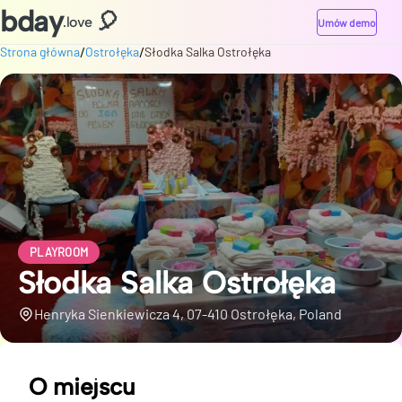
bday
🎈
.love
Umów demo
/
/
Strona główna
Ostrołęka
Słodka Salka Ostrołęka
PLAYROOM
Słodka Salka Ostrołęka
Henryka Sienkiewicza 4, 07-410 Ostrołęka, Poland
O miejscu