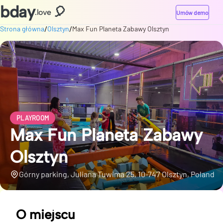
bday
🎈
.love
Umów demo
/
/
Strona główna
Olsztyn
Max Fun Planeta Zabawy Olsztyn
PLAYROOM
Max Fun Planeta Zabawy
Olsztyn
Górny parking, Juliana Tuwima 25, 10-747 Olsztyn, Poland
O miejscu