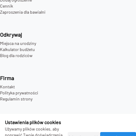
Cennik
Zaproszenia dla bawialni
Odkrywaj
Miejsca na urodziny
Kalkulator budżetu
Blog dla rodziców
Firma
Kontakt
Polityka prywatności
Regulamin strony
Ustawienia plików cookies
©
2026
bday.love - all rights reserved.
Używamy plików cookies, aby
poprawić Twoje doświadczenia.