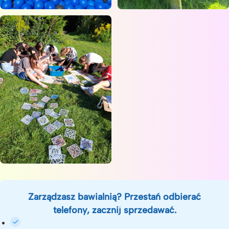
Zarządzasz bawialnią? Przestań odbierać
telefony, zacznij sprzedawać.