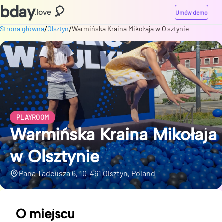
bday
🎈
.love
Umów demo
/
/
Strona główna
Olsztyn
Warmińska Kraina Mikołaja w Olsztynie
PLAYROOM
Warmińska Kraina Mikołaja
w Olsztynie
Pana Tadeusza 6, 10-461 Olsztyn, Poland
O miejscu