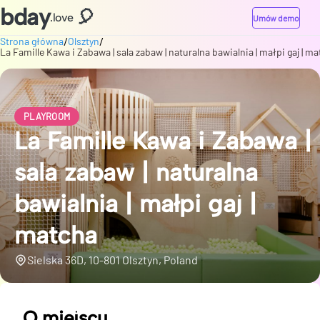
bday
🎈
.love
Umów demo
/
/
Strona główna
Olsztyn
La Famille Kawa i Zabawa | sala zabaw | naturalna bawialnia | małpi gaj | m
PLAYROOM
La Famille Kawa i Zabawa |
sala zabaw | naturalna
bawialnia | małpi gaj |
matcha
Sielska 36D, 10-801 Olsztyn, Poland
O miejscu