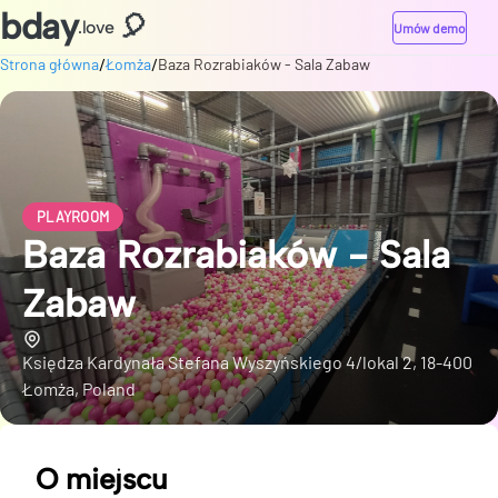
bday
🎈
.love
Umów demo
/
/
Strona główna
Łomża
Baza Rozrabiaków - Sala Zabaw
PLAYROOM
Baza Rozrabiaków - Sala
Zabaw
Księdza Kardynała Stefana Wyszyńskiego 4/lokal 2, 18-400
Łomża, Poland
O miejscu