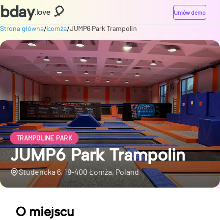
bday
🎈
.love
Umów demo
/
/
Strona główna
Łomża
JUMP6 Park Trampolin
TRAMPOLINE PARK
JUMP6 Park Trampolin
Studencka 6, 18-400 Łomża, Poland
O miejscu