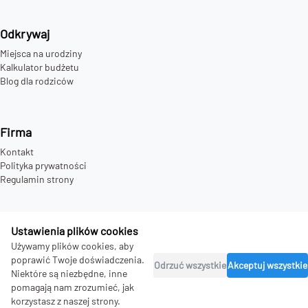
Odkrywaj
Miejsca na urodziny
Kalkulator budżetu
Blog dla rodziców
Firma
Kontakt
Polityka prywatności
Regulamin strony
Ustawienia plików cookies
©
2026
Używamy plików cookies, aby
bday.love - all rights reserved.
poprawić Twoje doświadczenia.
Odrzuć wszystkie
Akceptuj wszystkie
Niektóre są niezbędne, inne
pomagają nam zrozumieć, jak
korzystasz z naszej strony.