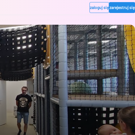
zaloguj się
zarejestruj się