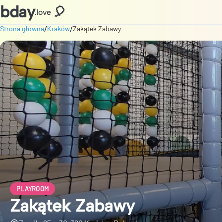
bday
🎈
.love
/
/
Strona główna
Kraków
Zakątek Zabawy
PLAYROOM
Zakątek Zabawy