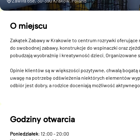
Zawiła 65e, 30-390 Kraków, Poland
O miejscu
Zakątek Zabawy w Krakowie to centrum rozrywki oferujące ró
do swobodnej zabawy, konstrukcje do wspinaczki oraz zjeżdż
pobudzają wyobraźnię i kreatywność dzieci. Organizowane są
Opinie klientów są w większości pozytywne, chwalą bogatą o
uwagę na potrzebę odświeżenia niektórych elementów wyposa
odbiór jest dobry, a rodzice doceniają możliwość aktywnego
Godziny otwarcia
Poniedziałek
: 12:00 - 20:00