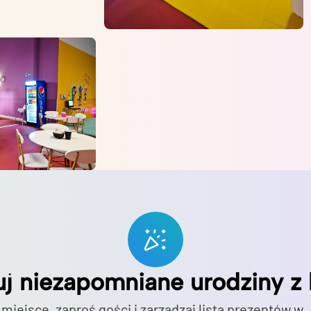
uj niezapomniane urodziny z 
 miejsce, zaproś gości i zarządzaj listą prezentów w