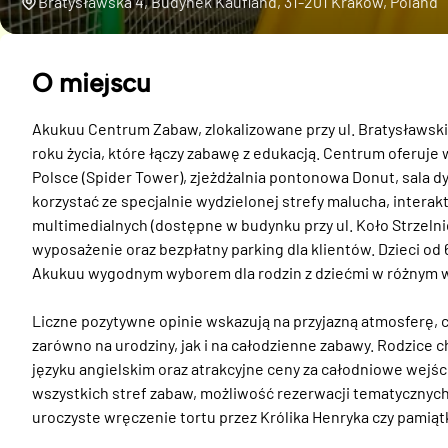
Bratysławska 4, Budynek Kaufland, 31-201 Kraków, Poland
O miejscu
Akukuu Centrum Zabaw, zlokalizowane przy ul. Bratysławskie
roku życia, które łączy zabawę z edukacją. Centrum oferuje 
Polsce (Spider Tower), zjeżdżalnia pontonowa Donut, sala 
korzystać ze specjalnie wydzielonej strefy malucha, interak
multimedialnych (dostępne w budynku przy ul. Koło Strzelni
wyposażenie oraz bezpłatny parking dla klientów. Dzieci od 6
Akukuu wygodnym wyborem dla rodzin z dziećmi w różnym w
Liczne pozytywne opinie wskazują na przyjazną atmosferę, cz
zarówno na urodziny, jak i na całodzienne zabawy. Rodzice
języku angielskim oraz atrakcyjne ceny za całodniowe wejś
wszystkich stref zabaw, możliwość rezerwacji tematycznych 
uroczyste wręczenie tortu przez Królika Henryka czy pamiąt