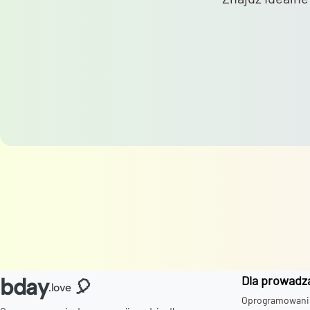
Dla prowadz
bday
🎈
.love
Oprogramowanie 