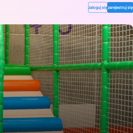
zaloguj się
zarejestruj się