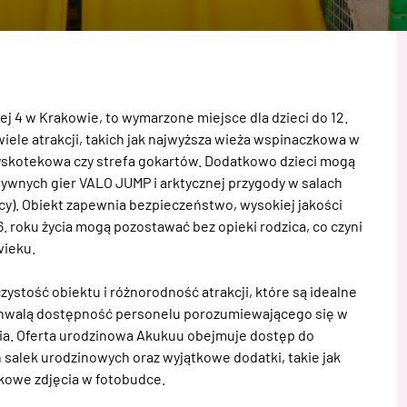
j 4 w Krakowie, to wymarzone miejsce dla dzieci do 12. 
wiele atrakcji, takich jak najwyższa wieża wspinaczkowa w 
dyskotekowa czy strefa gokartów. Dodatkowo dzieci mogą 
tywnych gier VALO JUMP i arktycznej przygody w salach 
cy). Obiekt zapewnia bezpieczeństwo, wysokiej jakości 
. roku życia mogą pozostawać bez opieki rodzica, co czyni 
ieku.

ystość obiektu i różnorodność atrakcji, które są idealne 
 chwalą dostępność personelu porozumiewającego się w 
cia. Oferta urodzinowa Akukuu obejmuje dostęp do 
salek urodzinowych oraz wyjątkowe dodatki, takie jak 
kowe zdjęcia w fotobudce.
