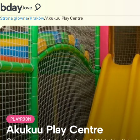
bday
🎈
.love
/
/
Strona główna
Kraków
Akukuu Play Centre
PLAYROOM
Akukuu Play Centre