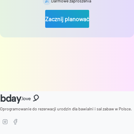
Darmowe zaproszenia
Zacznij planować
bday
🎈
.love
Oprogramowanie do rezerwacji urodzin dla bawialni i sal zabaw w Polsce.