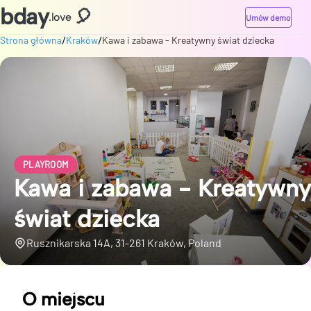
bday
🎈
.love
Umów demo
/
/
Strona główna
Kraków
Kawa i zabawa - Kreatywny świat dziecka
PLAYROOM
Kawa i zabawa - Kreatywny
świat dziecka
Rusznikarska 14A, 31-261 Kraków, Poland
O miejscu