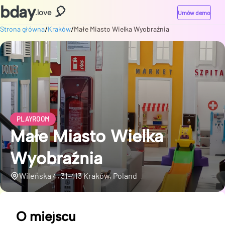
bday
🎈
.love
Umów demo
/
/
Strona główna
Kraków
Małe Miasto Wielka Wyobraźnia
PLAYROOM
Małe Miasto Wielka
Wyobraźnia
Wileńska 4, 31-413 Kraków, Poland
O miejscu