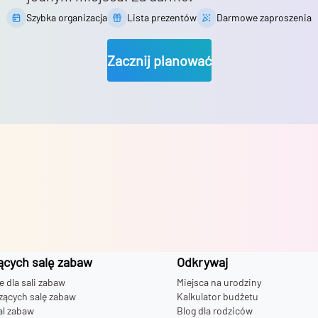
Szybka organizacja
Lista prezentów
Darmowe zaproszenia
Zacznij planować
ących salę zabaw
Odkrywaj
dla sali zabaw
Miejsca na urodziny
zących salę zabaw
Kalkulator budżetu
al zabaw
Blog dla rodziców