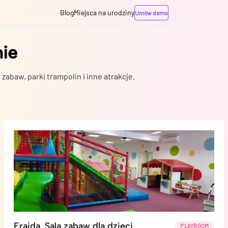
Blog
Miejsca na urodziny
Umów demo
nie
 zabaw, parki trampolin i inne atrakcje.
Frajda. Sala zabaw dla dzieci
PLAYROOM