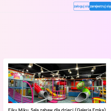
zaloguj się
zarejestruj się
Fiku Miku. Sala zabaw dla dzieci (Galeria Emka)