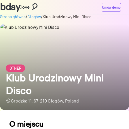
bday
🎈
.love
Umów demo
/
/
Strona główna
Głogów
Klub Urodzinowy Mini Disco
OTHER
Klub Urodzinowy Mini
Disco
Grodzka 11, 67-210 Głogów, Poland
O miejscu