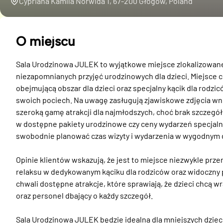
Cypriana Kamila Norwida 1, 67-200 Głogów, Poland
O miejscu
Sala Urodzinowa JULEK to wyjątkowe miejsce zlokalizowane
niezapomnianych przyjęć urodzinowych dla dzieci. Miejsce c
obejmującą obszar dla dzieci oraz specjalny kącik dla rodz
swoich pociech. Na uwagę zasługują zjawiskowe zdjęcia wnę
szeroką gamę atrakcji dla najmłodszych, choć brak szczegół
w dostępne pakiety urodzinowe czy ceny wydarzeń specjalnyc
swobodnie planować czas wizyty i wydarzenia w wygodnym dl
Opinie klientów wskazują, że jest to miejsce niezwykle prze
relaksu w dedykowanym kąciku dla rodziców oraz widoczny p
chwali dostępne atrakcje, które sprawiają, że dzieci chcą w
oraz personel dbający o każdy szczegół.

Sala Urodzinowa JULEK będzie idealna dla mniejszych dzieci