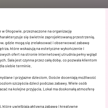
 w Głogowie, przeznaczone na organizację 
harakteryzuje się świetnie zaprojektowaną przestrzenią, 
iców, gdzie mogą się zrelaksować i obserwować zabawę 
trza, które wskazują na estetyczne wykończenie i 
owych ofert na stronie internetowej utrudnia pełny wgląd 
h. Sala jest czynna przez całą dobę, co pozwala klientom 
a siebie terminie.

myślane i przyjazne dzieciom. Goście doceniają możliwość 
oziom szczęścia dzieci podczas zabawy. Wiele osób 
racać na kolejne przyjęcia. Lokal ma doskonałą atmosferę 
, które uwielbiają aktywną zabawę i kreatywne 