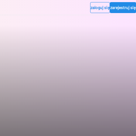
zaloguj się
zarejestruj się