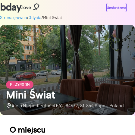
bday
🎈
.love
Umów demo
/
/
Strona główna
Gdynia
Mini Świat
PLAYROOM
Mini Świat
Aleja Niepodległości 642-644/2, 81-854 Sopot, Poland
O miejscu