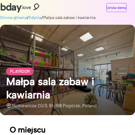
bday
🎈
.love
Umów demo
/
/
Strona główna
Gdynia
Małpa sala zabaw i kawiarnia
PLAYROOM
Małpa sala zabaw i
kawiarnia
Mickiewicza 20/3, 81-198 Pogórze, Poland
O miejscu