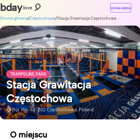
bday
🎈
.love
Umów demo
/
/
Strona główna
Częstochowa
Stacja Grawitacja Częstochowa
TRAMPOLINE PARK
Stacja Grawitacja
Częstochowa
Bór 164, 42-202 Częstochowa, Poland
O miejscu