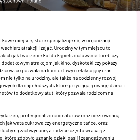
Częstochowa, Poland
we miejsce, które specjalizuje się w organizacji 
achlarz atrakcji i zajęć. Urodziny w tym miejscu to 
ich jak tworzenie kul do kąpieli, malowanie toreb czy 
i dodatkowym atrakcjom jak kino, dyskoteki czy pokazy 
ziców, co pozwala na komfortowy i relaksujący czas 
 nie tylko na urodziny, ale także na codzienny rozwój 
owych dla najmłodszych, które przyciągają uwagę dzieci i 
netów to dodatkowy atut, który pozwala rodzicom na 
wydarzeń, profesjonalizm animatorów oraz niezrównaną 
ch jak wata cukrowa czy energetyczne tańce, oraz 
luchy są zachwycone, a rodzice często wracają z 
które zdobyło uznanie dzięki pasji i zaangażowaniu 