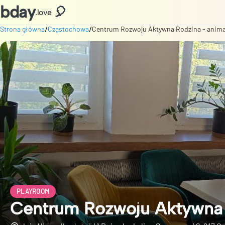
bday
🎈
.love
/
/
Strona główna
Częstochowa
Centrum Rozwoju Aktywna Rodzina - animacje
PLAYROOM
Centrum Rozwoju Aktywna Ro