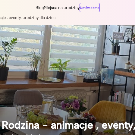
Blog
Miejsca na urodziny
Umów demo
 , eventy, urodziny dla dzieci
dzina - animacje , eventy, 