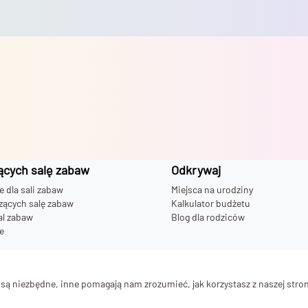
ących salę zabaw
Odkrywaj
dla sali zabaw
Miejsca na urodziny
zących salę zabaw
Kalkulator budżetu
al zabaw
Blog dla rodziców
e
 bawialni
ą niezbędne, inne pomagają nam zrozumieć, jak korzystasz z naszej stron