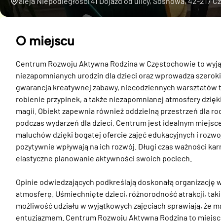
aleja Niepodległości 41 Dojazd od ulicy, Sosnowa, 42-217 
O miejscu
Centrum Rozwoju Aktywna Rodzina w Częstochowie to wyjątko
niezapomnianych urodzin dla dzieci oraz wprowadza szeroki w
gwarancja kreatywnej zabawy, niecodziennych warsztatów tak
robienie przypinek, a także niezapomnianej atmosfery dzięk
magii. Obiekt zapewnia również oddzielną przestrzeń dla rod
podczas wydarzeń dla dzieci. Centrum jest idealnym miejscem
maluchów dzięki bogatej ofercie zajęć edukacyjnych i rozwoj
pozytywnie wpływają na ich rozwój. Długi czas ważności kar
elastyczne planowanie aktywności swoich pociech.

Opinie odwiedzających podkreślają doskonałą organizację 
atmosferę. Uśmiechnięte dzieci, różnorodność atrakcji, taki
możliwość udziału w wyjątkowych zajęciach sprawiają, że ma
entuzjazmem. Centrum Rozwoju Aktywna Rodzina to miejsce, 