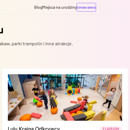
Blog
Miejsca na urodziny
Umów demo
u
baw, parki trampolin i inne atrakcje.
Lulu Kraina Odkrywcy
PLAYROOM