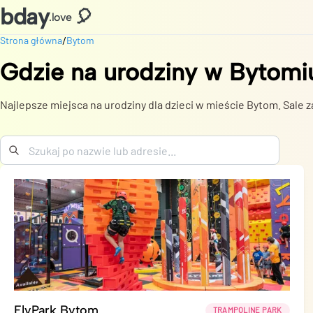
bday
🎈
.love
/
Strona główna
Bytom
Gdzie na urodziny
w
Bytomi
Najlepsze miejsca na urodziny dla dzieci w mieście Bytom. Sale za
FlyPark Bytom
TRAMPOLINE PARK