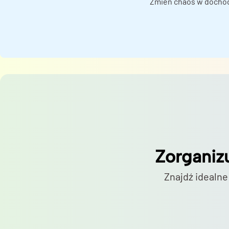
Zmień chaos w docho
Zorganiz
Znajdź idealne