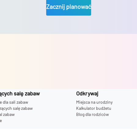
Zacznij planować
ących salę zabaw
Odkrywaj
dla sali zabaw
Miejsca na urodziny
zących salę zabaw
Kalkulator budżetu
al zabaw
Blog dla rodziców
e
 bawialni