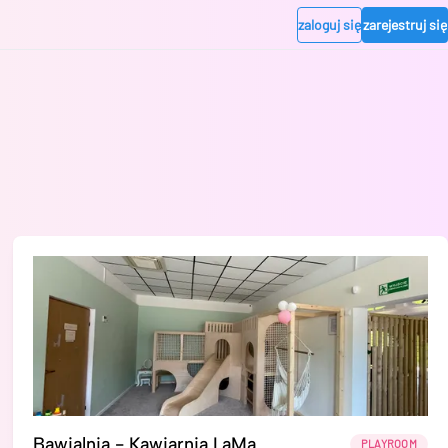
zaloguj się
zarejestruj się
Bawialnia - Kawiarnia LaMa
PLAYROOM