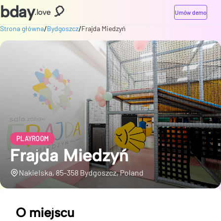
bday
🎈
.love
Umów demo
/
/
Strona główna
Bydgoszcz
Frajda Miedzyń
PLAYROOM
Frajda Miedzyń
Nakielska, 85-358 Bydgoszcz, Poland
O miejscu