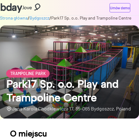
bday
🎈
.love
Umów demo
/
/
Strona główna
Bydgoszcz
Park17 Sp. o.o. Play and Trampoline Centre
TRAMPOLINE PARK
Park17 Sp. o.o. Play and
Trampoline Centre
Jana Karola Chodkiewicza 17, 85-065 Bydgoszcz, Poland
O miejscu