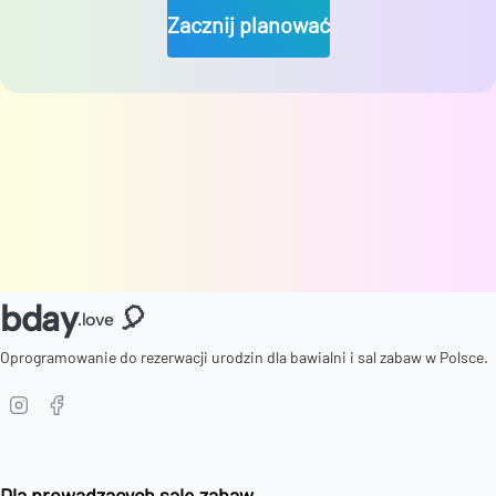
Zacznij planować
bday
🎈
.love
Oprogramowanie do rezerwacji urodzin dla bawialni i sal zabaw w Polsce.
Dla prowadzących salę zabaw