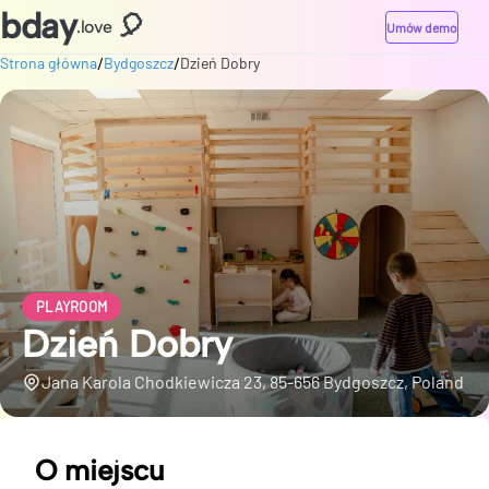
bday
🎈
.love
Umów demo
/
/
Strona główna
Bydgoszcz
Dzień Dobry
PLAYROOM
Dzień Dobry
Jana Karola Chodkiewicza 23, 85-656 Bydgoszcz, Poland
O miejscu