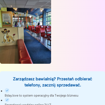
Zarządzasz bawialnią? Przestań odbierać
telefony, zacznij sprzedawać.
Bday.love to system operacyjny dla Twojego biznesu
Sprzedawaj urodziny online 24/7