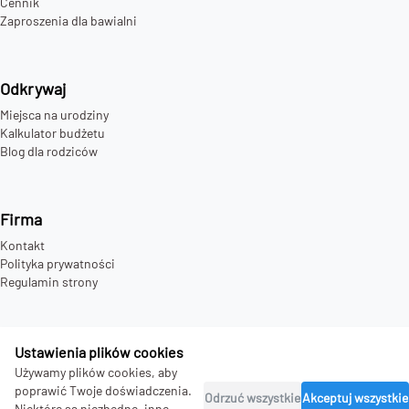
Cennik
Zaproszenia dla bawialni
Odkrywaj
Miejsca na urodziny
Kalkulator budżetu
Blog dla rodziców
Firma
Kontakt
Polityka prywatności
Regulamin strony
Ustawienia plików cookies
©
2026
bday.love - all rights reserved.
Używamy plików cookies, aby
poprawić Twoje doświadczenia.
Odrzuć wszystkie
Akceptuj wszystkie
Niektóre są niezbędne, inne