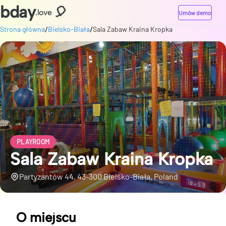
bday
🎈
.love
Umów demo
/
/
Strona główna
Bielsko-Biała
Sala Zabaw Kraina Kropka
PLAYROOM
Sala Zabaw Kraina Kropka
Partyzantów 44, 43-300 Bielsko-Biała, Poland
O miejscu