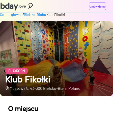
bday
🎈
.love
Umów demo
/
/
Strona główna
Bielsko-Biała
Klub Fikołki
PLAYROOM
Klub Fikołki
Mostowa 5, 43-300 Bielsko-Biała, Poland
O miejscu