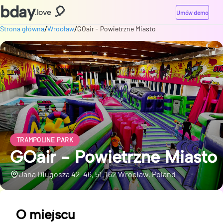
bday
🎈
.love
Umów demo
/
/
Strona główna
Wrocław
GOair - Powietrzne Miasto
TRAMPOLINE PARK
GOair - Powietrzne Miasto
Jana Długosza 42-46, 51-162 Wrocław, Poland
O miejscu