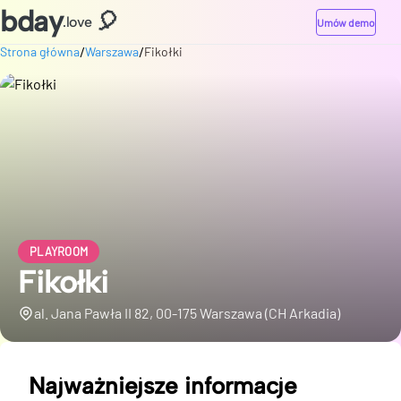
bday
🎈
.love
Umów demo
/
/
Strona główna
Warszawa
Fikołki
PLAYROOM
Fikołki
al. Jana Pawła II 82, 00-175 Warszawa (CH Arkadia)
Najważniejsze informacje