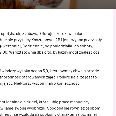
potyka się z zabawą. Oferuje szeroki wachlarz 
uje się przy ulicy Kasztanowej 4B i jest czynna przez cały 
nę wcześniej. Codziennie, od poniedziałku do soboty, 
9:00. Warsztatownia dba o to, by każdy mógł znaleźć coś 
świadczy wysoka ocena 5.0. Użytkownicy chwalą przede 
norodność oferowanych zajęć. Podkreślają, że jest to 
ijający. Niektórzy wspominali o konieczności 
 idealna dla dzieci, które lubią prace manualne, 
zwijanie swojej wyobraźni. Spodoba się również osobom 
ego. Ze względu na spokojny charakter zajęć, mniej 