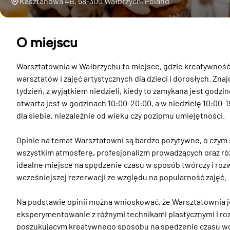
Kasztanowa 4B, 58-300 Wałbrzych, Poland
O miejscu
Warsztatownia w Wałbrzychu to miejsce, gdzie kreatywność s
warsztatów i zajęć artystycznych dla dzieci i dorosłych. Znajd
tydzień, z wyjątkiem niedzieli, kiedy to zamykana jest godzi
otwarta jest w godzinach 10:00-20:00, a w niedzielę 10:00-1
dla siebie, niezależnie od wieku czy poziomu umiejętności. 

Opinie na temat Warsztatowni są bardzo pozytywne, o czym 
wszystkim atmosferę, profesjonalizm prowadzących oraz róż
idealne miejsce na spędzenie czasu w sposób twórczy i rozw
wcześniejszej rezerwacji ze względu na popularność zajęć.

Na podstawie opinii można wnioskować, że Warsztatownia jest
eksperymentowanie z różnymi technikami plastycznymi i ro
poszukującym kreatywnego sposobu na spędzenie czasu woln