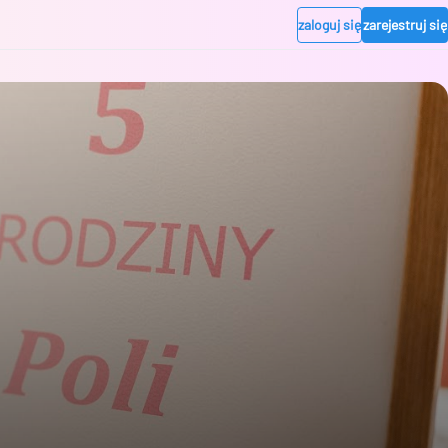
zaloguj się
zarejestruj się