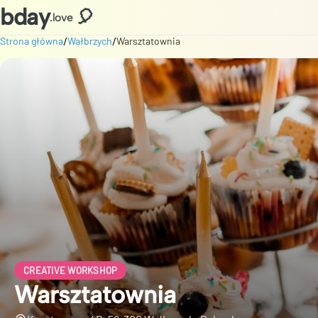
bday
🎈
.love
/
/
Strona główna
Wałbrzych
Warsztatownia
CREATIVE WORKSHOP
Warsztatownia