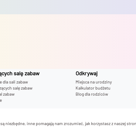
ących salę zabaw
Odkrywaj
dla sali zabaw
Miejsca na urodziny
zących salę zabaw
Kalkulator budżetu
al zabaw
Blog dla rodziców
e
 bawialni
ą niezbędne, inne pomagają nam zrozumieć, jak korzystasz z naszej stron