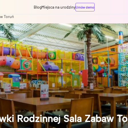
Blog
Miejsca na urodziny
Umów demo
aw Toruń
wki Rodzinnej Sala Zabaw To