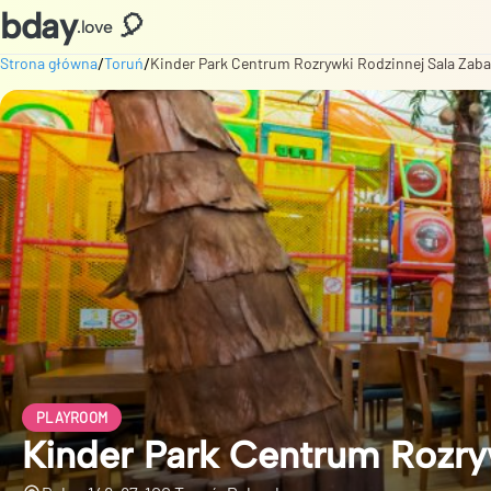
bday
🎈
.love
/
/
Strona główna
Toruń
Kinder Park Centrum Rozrywki Rodzinnej Sala Zab
PLAYROOM
Kinder Park Centrum Rozry