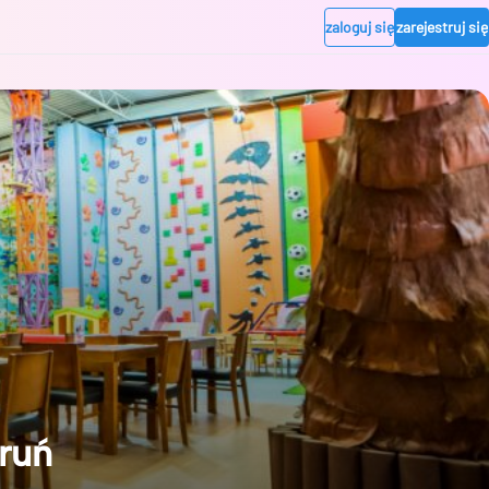
zaloguj się
zarejestruj się
ruń