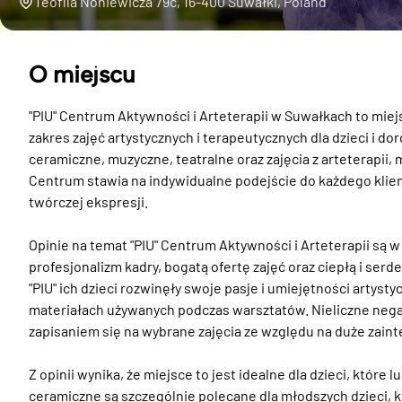
Teofila Noniewicza 79c, 16-400 Suwałki, Poland
O miejscu
"PIU" Centrum Aktywności i Arteterapii w Suwałkach to miejs
zakres zajęć artystycznych i terapeutycznych dla dzieci i dor
ceramiczne, muzyczne, teatralne oraz zajęcia z arteterapii, 
Centrum stawia na indywidualne podejście do każdego klienta
twórczej ekspresji.

Opinie na temat "PIU" Centrum Aktywności i Arteterapii są w
profesjonalizm kadry, bogatą ofertę zajęć oraz ciepłą i serd
"PIU" ich dzieci rozwinęły swoje pasje i umiejętności artysty
materiałach używanych podczas warsztatów. Nieliczne nega
zapisaniem się na wybrane zajęcia ze względu na duże zaint
Z opinii wynika, że miejsce to jest idealne dla dzieci, które l
ceramiczne są szczególnie polecane dla młodszych dzieci, kt