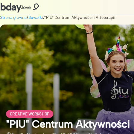
bday
🎈
.love
/
/
Strona główna
Suwałki
"PIU" Centrum Aktywności i Arteterapii
CREATIVE WORKSHOP
"PIU" Centrum Aktywności i