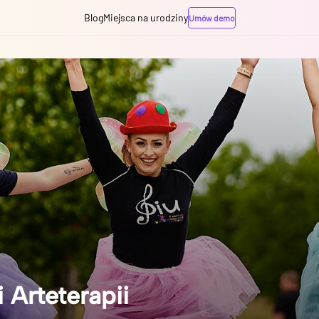
Blog
Miejsca na urodziny
Umów demo
 Arteterapii