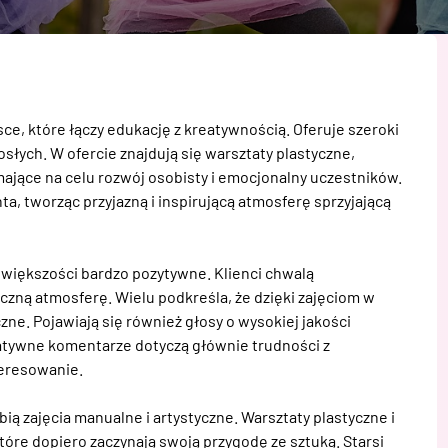
ce, które łączy edukację z kreatywnością. Oferuje szeroki 
osłych. W ofercie znajdują się warsztaty plastyczne, 
mające na celu rozwój osobisty i emocjonalny uczestników. 
, tworząc przyjazną i inspirującą atmosferę sprzyjającą 
 większości bardzo pozytywne. Klienci chwalą 
eczną atmosferę. Wielu podkreśla, że dzięki zajęciom w 
czne. Pojawiają się również głosy o wysokiej jakości 
tywne komentarze dotyczą głównie trudności z 
eresowanie.

ubią zajęcia manualne i artystyczne. Warsztaty plastyczne i 
óre dopiero zaczynają swoją przygodę ze sztuką. Starsi 