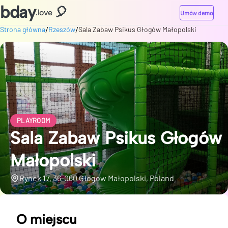
bday
🎈
.love
Umów demo
/
/
Strona główna
Rzeszów
Sala Zabaw Psikus Głogów Małopolski
PLAYROOM
Sala Zabaw Psikus Głogów
Małopolski
Rynek 17, 36-060 Głogów Małopolski, Poland
O miejscu