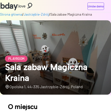
bday
🎈
.love
Umów demo
/
/
Strona główna
Jastrzębie-Zdrój
Sala zabaw Magiczna Kraina
PLAYROOM
Sala zabaw Magiczna
Kraina
Opolska 1, 44-335 Jastrzębie-Zdrój, Poland
O miejscu