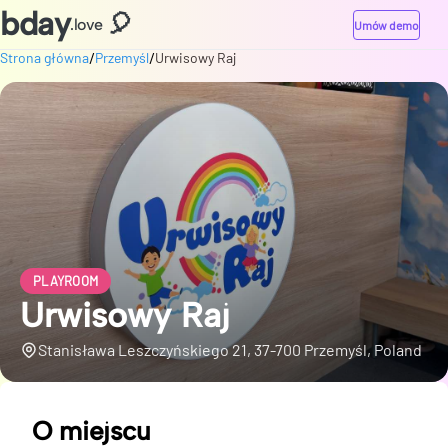
bday
🎈
.love
Umów demo
/
/
Strona główna
Przemyśl
Urwisowy Raj
PLAYROOM
Urwisowy Raj
Stanisława Leszczyńskiego 21, 37-700 Przemyśl, Poland
O miejscu