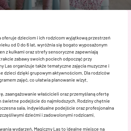
a oferuje dzieciom i ich rodzicom wyjątkową przestrzeń 
eku od 0 do 6 lat, wyróżnia się bogato wyposażonym 
n z kulkami oraz strefy sensoryczne zapewniają 
rakcie zabawy swoich pociech odpocząć przy 
y Las organizuje także tematyczne zajęcia muzyczne i 
ne dzieci dzięki grupowym aktywnościom. Dla rodziców 
ramem zajęć, co ułatwia planowanie wizyt.

ę, zaangażowanie właścicieli oraz przemyślaną ofertę 
ch świetne podejście do najmłodszych. Rodziny chętnie 
czesna sala, indywidualne podejście oraz profesjonalna 
zczęśliwymi dziećmi i zadowolonymi rodzicami.

ania wydarzeń, Magiczny Las to idealne miejsce na 