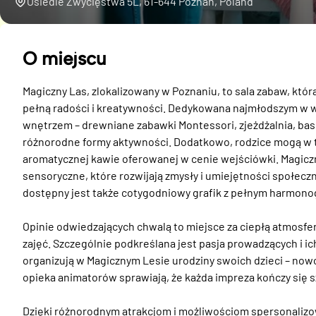
Osiedle Zwycięstwa 5L, 61-644 Poznań, Poland
O miejscu
Magiczny Las, zlokalizowany w Poznaniu, to sala zabaw, któr
pełną radości i kreatywności. Dedykowana najmłodszym w wi
wnętrzem – drewniane zabawki Montessori, zjeżdżalnia, base
różnorodne formy aktywności. Dodatkowo, rodzice mogą w t
aromatycznej kawie oferowanej w cenie wejściówki. Magiczn
sensoryczne, które rozwijają zmysły i umiejętności społecz
dostępny jest także cotygodniowy grafik z pełnym harmonog
Opinie odwiedzających chwalą to miejsce za ciepłą atmosfer
zajęć. Szczególnie podkreślana jest pasja prowadzących i i
organizują w Magicznym Lesie urodziny swoich dzieci – nowo
opieka animatorów sprawiają, że każda impreza kończy się s
Dzięki różnorodnym atrakcjom i możliwościom spersonalizow