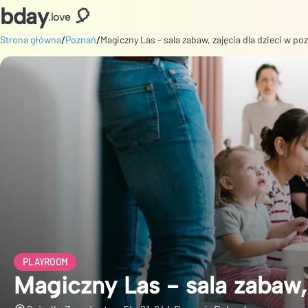
bday
🎈
.love
/
/
Strona główna
Poznań
Magiczny Las - sala zabaw, zajęcia dla dzieci w po
PLAYROOM
Magiczny Las - sala zabaw,