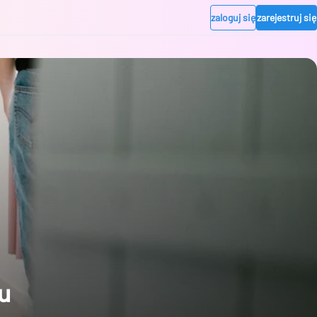
zaloguj się
zarejestruj się
u