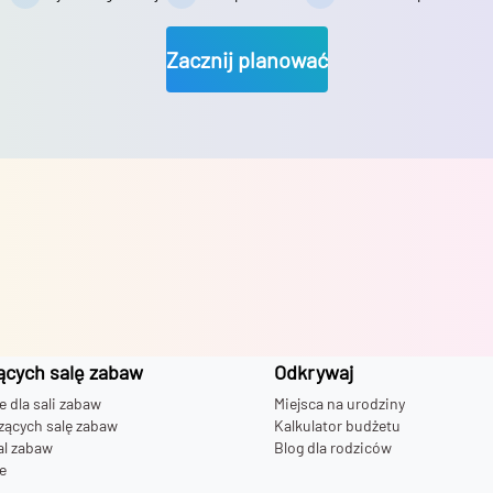
Zacznij planować
ących salę zabaw
Odkrywaj
dla sali zabaw
Miejsca na urodziny
zących salę zabaw
Kalkulator budżetu
al zabaw
Blog dla rodziców
e