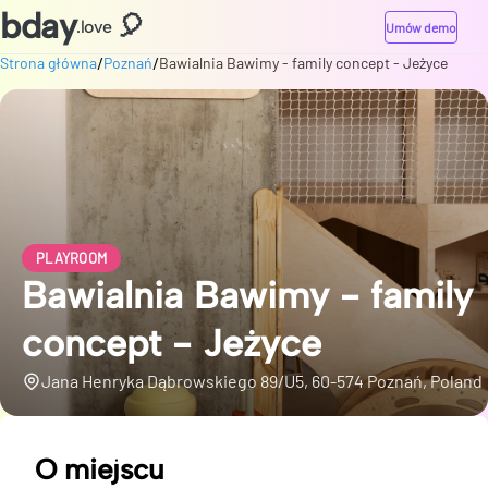
bday
🎈
.love
Umów demo
/
/
Strona główna
Poznań
Bawialnia Bawimy - family concept - Jeżyce
PLAYROOM
Bawialnia Bawimy - family
concept - Jeżyce
Jana Henryka Dąbrowskiego 89/U5, 60-574 Poznań, Poland
O miejscu