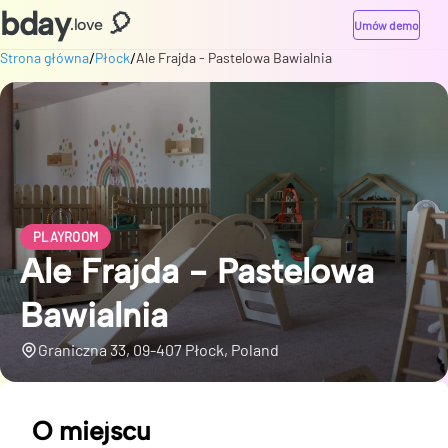
bday
🎈
.love
Umów demo
/
/
Strona główna
Płock
Ale Frajda - Pastelowa Bawialnia
PLAYROOM
Ale Frajda - Pastelowa
Bawialnia
Graniczna 33, 09-407 Płock, Poland
O miejscu