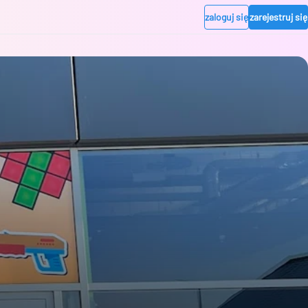
zaloguj się
zarejestruj się