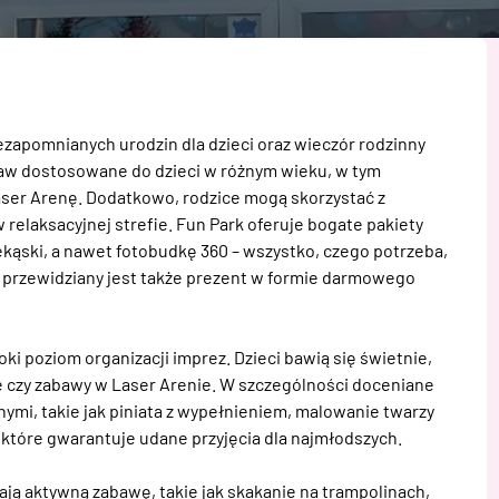
zapomnianych urodzin dla dzieci oraz wieczór rodzinny 
baw dostosowane do dzieci w różnym wieku, w tym 
ser Arenę. Dodatkowo, rodzice mogą skorzystać z 
relaksacyjnej strefie. Fun Park oferuje bogate pakiety 
ąski, a nawet fotobudkę 360 – wszystko, czego potrzeba, 
 przewidziany jest także prezent w formie darmowego 
ki poziom organizacji imprez. Dzieci bawią się świetnie, 
cje czy zabawy w Laser Arenie. W szczególności doceniane 
mi, takie jak piniata z wypełnieniem, malowanie twarzy 
 które gwarantuje udane przyjęcia dla najmłodszych.

ają aktywną zabawę, takie jak skakanie na trampolinach, 