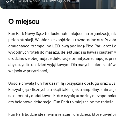
Myśliwska 3, 33-300 Nowy Sącz, Poland
O miejscu
Fun Park Nowy Sącz to doskonałe miejsce na organizację nie
pełen atrakcji. W obiekcie znajdziesz różnorodne strefy za
dmuchańce, trampoliny, LED-ową podłogę PixelPark oraz La
wygodnych foteli do masażu, delektując się kawą i ciastem w 
urodzinowe obejmujące dekoracje tematyczne, napoje, przek
aby uczynić ten dzień wyjątkowym. Dla małych solenizantów
wejścia w przyszłości.

Goście chwalą Fun Park za miłą i przyjazną obsługę oraz wyso
korzystając z licznych atrakcji takich jak trampoliny, anima
są elementy dodatkowe, które czynią urodziny niezapomniany
czy balonowe dekoracje. Fun Park to miejsce pełne radości,
Fun Park będzie idealnym miejscem dla dzieci, które uwielbi