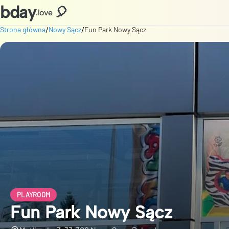
bday
🎈
.love
/
/
Strona główna
Nowy Sącz
Fun Park Nowy Sącz
PLAYROOM
Fun Park Nowy Sącz