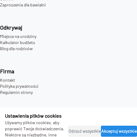
Zaproszenia dla bawialni
Odkrywaj
Miejsca na urodziny
Kalkulator budżetu
Blog dla rodziców
Firma
Kontakt
Polityka prywatności
Regulamin strony
Ustawienia plików cookies
©
2026
bday.love - all rights reserved.
Używamy plików cookies, aby
poprawić Twoje doświadczenia.
Odrzuć wszystkie
Akceptuj wszystkie
Niektóre są niezbędne, inne