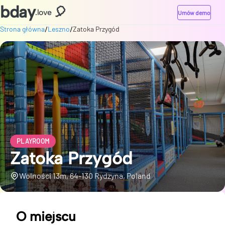
bday
🎈
.love
Umów demo
/
/
Strona główna
Leszno
Zatoka Przygód
PLAYROOM
Zatoka Przygód
Wolności 13m, 64-130 Rydzyna, Poland
O miejscu