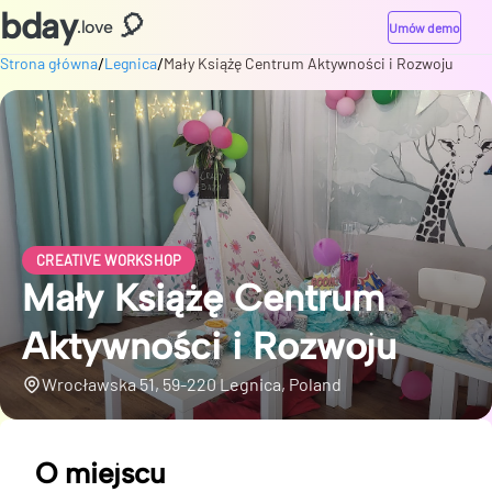
bday
🎈
.love
Umów demo
/
/
Strona główna
Legnica
Mały Książę Centrum Aktywności i Rozwoju
CREATIVE WORKSHOP
Mały Książę Centrum
Aktywności i Rozwoju
Wrocławska 51, 59-220 Legnica, Poland
O miejscu