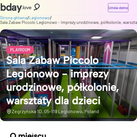
bday
🎈
.love
Umów demo
/
/
Strona główna
Legionowo
Sala Zabaw Piccolo Legionowo - imprezy urodzinowe, półkolonie, warsztat
PLAYROOM
Sala Zabaw Piccolo
Legionowo - imprezy
urodzinowe, półkolonie,
warsztaty dla dzieci
Zegrzyńska 1D, 05-119 Legionowo, Poland
O miejscu