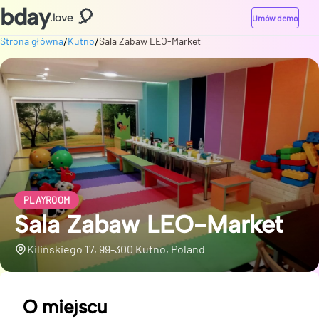
bday
🎈
.love
Umów demo
/
/
Strona główna
Kutno
Sala Zabaw LEO-Market
PLAYROOM
Sala Zabaw LEO-Market
Kilińskiego 17, 99-300 Kutno, Poland
O miejscu