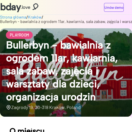
bday
🎈
.love
Umów demo
/
/
Strona główna
Kraków
Bullerbyn - bawialnia z ogrodem 11ar, kawiarnia, sala zabaw, zajęcia i warsz
PLAYROOM
Bullerbyn - bawialnia z
ogrodem 11ar, kawiarnia,
sala zabaw, zajęcia i
warsztaty dla dzieci,
organizacja urodzin
Zagrody 19, 30-318 Kraków, Poland
O miejscu