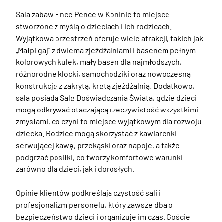
Sala zabaw Ence Pence w Koninie to miejsce 
stworzone z myślą o dzieciach i ich rodzicach. 
Wyjątkowa przestrzeń oferuje wiele atrakcji, takich jak 
„Małpi gaj” z dwiema zjeżdżalniami i basenem pełnym 
kolorowych kulek, mały basen dla najmłodszych, 
różnorodne klocki, samochodziki oraz nowoczesną 
konstrukcję z zakrytą, krętą zjeżdżalnią. Dodatkowo, 
sala posiada Salę Doświadczania Świata, gdzie dzieci 
mogą odkrywać otaczającą rzeczywistość wszystkimi 
zmysłami, co czyni to miejsce wyjątkowym dla rozwoju 
dziecka. Rodzice mogą skorzystać z kawiarenki 
serwującej kawę, przekąski oraz napoje, a także 
podgrzać posiłki, co tworzy komfortowe warunki 
zarówno dla dzieci, jak i dorosłych.

Opinie klientów podkreślają czystość sali i 
profesjonalizm personelu, który zawsze dba o 
bezpieczeństwo dzieci i organizuje im czas. Goście 