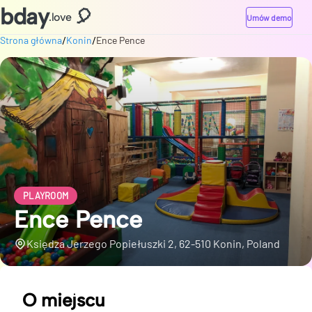
bday
🎈
.love
Umów demo
/
/
Strona główna
Konin
Ence Pence
PLAYROOM
Ence Pence
Księdza Jerzego Popiełuszki 2, 62-510 Konin, Poland
O miejscu