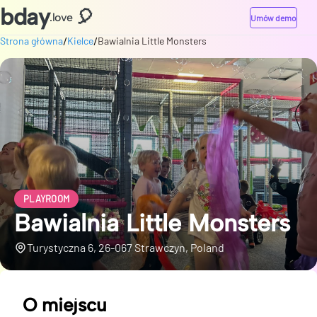
bday
🎈
.love
Umów demo
/
/
Strona główna
Kielce
Bawialnia Little Monsters
PLAYROOM
Bawialnia Little Monsters
Turystyczna 6, 26-067 Strawczyn, Poland
O miejscu