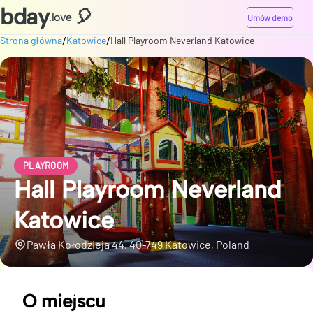
bday
🎈
.love
Umów demo
/
/
Strona główna
Katowice
Hall Playroom Neverland Katowice
PLAYROOM
Hall Playroom Neverland
Katowice
Pawła Kołodzieja 44, 40-749 Katowice, Poland
O miejscu