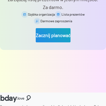
Za darmo.
Szybka organizacja
Lista prezentów
Darmowe zaproszenia
Zacznij planować
bday
🎈
.love