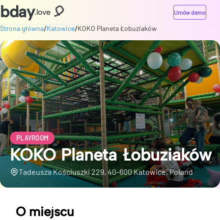
bday
🎈
.love
Umów demo
/
/
Strona główna
Katowice
KOKO Planeta Łobuziaków
PLAYROOM
KOKO Planeta Łobuziaków
Tadeusza Kościuszki 229, 40-600 Katowice, Poland
O miejscu