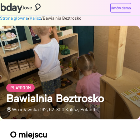
bday
🎈
.love
Umów demo
/
/
Strona główna
Kalisz
Bawialnia Beztrosko
PLAYROOM
Bawialnia Beztrosko
Wrocławska 192, 62-800 Kalisz, Poland
O miejscu