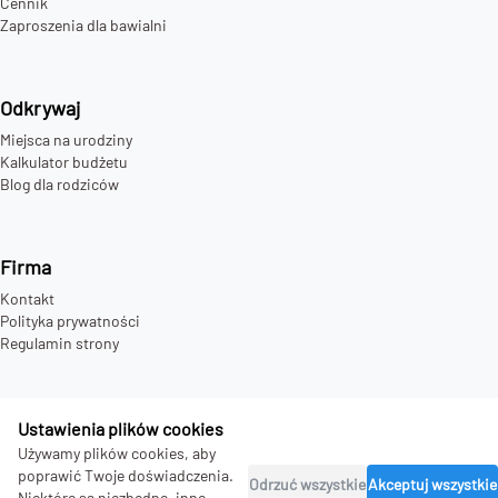
Cennik
Zaproszenia dla bawialni
Odkrywaj
Miejsca na urodziny
Kalkulator budżetu
Blog dla rodziców
Firma
Kontakt
Polityka prywatności
Regulamin strony
Ustawienia plików cookies
©
2026
bday.love - all rights reserved.
Używamy plików cookies, aby
poprawić Twoje doświadczenia.
Odrzuć wszystkie
Akceptuj wszystkie
Niektóre są niezbędne, inne